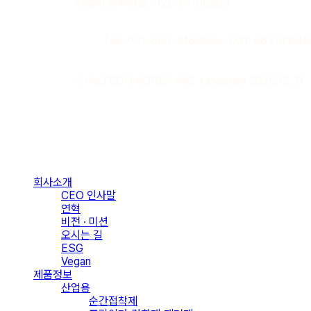
사업자등록번호 : 125-81-05263
Tel : 031-663-8150
Fax : 031-663-8151
E
ⓒ ALTECO KOREA INC. Updated 2025.12.31
Close
Menu
회사소개
CEO 인사말
연혁
비전 · 미션
오시는 길
ESG
Vegan
제품정보
산업용
순간접착제