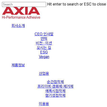
Skip
Hit enter to search or ESC to close
to
Close
main
Search
content
Menu
회사소개
CEO 인사말
연혁
비전 · 미션
오시는 길
ESG
Vegan
제품정보
산업용
순간접착제
프리이머⋅경화제⋅제거제
에폭시접착제
혐기성접착제
미용용