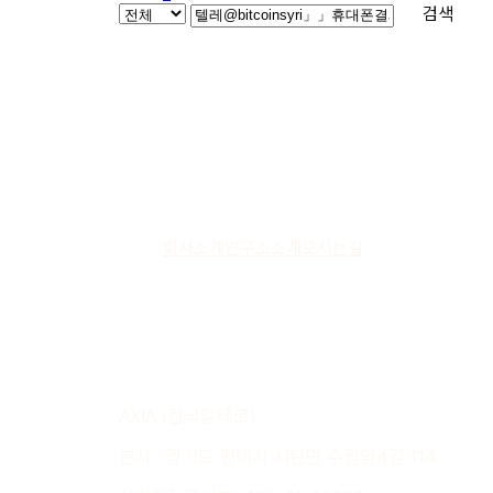
검색
회사소개
연구소소개
오시는길
AXIA (한국알테코)
본사 : 경기도 평택시 서탄면 수월암4길 114