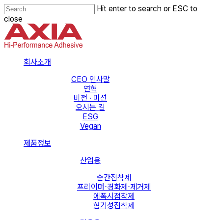
Skip
Hit enter to search or ESC to
to
close
main
Close
content
Search
Menu
회사소개
CEO 인사말
연혁
비전 · 미션
오시는 길
ESG
Vegan
제품정보
산업용
순간접착제
프리이머⋅경화제⋅제거제
에폭시접착제
혐기성접착제