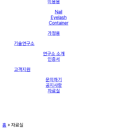
미용용
Nail
Eyelash
Container
가정용
기술연구소
연구소 소개
인증서
고객지원
문의하기
공지사항
자료실
홈
»
자료실