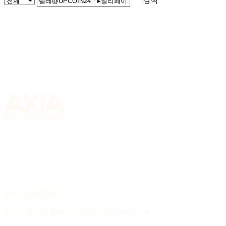
검색
AXIA (한국알테코)
본사 : 경기도 평택시 서탄면 수월암4길 114