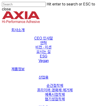
Skip
Hit enter to search or ESC to
to
close
main
Close
content
Search
Menu
회사소개
CEO 인사말
연혁
비전 · 미션
오시는 길
ESG
Vegan
제품정보
산업용
순간접착제
프리이머⋅경화제⋅제거제
에폭시접착제
혐기성접착제