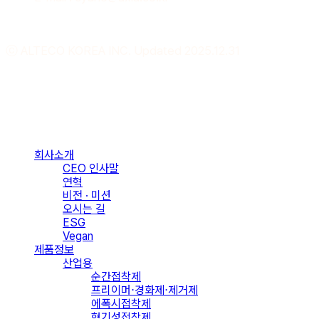
ⓒ ALTECO KOREA INC. Updated 2025.12.31
Close
Menu
회사소개
CEO 인사말
연혁
비전 · 미션
오시는 길
ESG
Vegan
제품정보
산업용
순간접착제
프리이머⋅경화제⋅제거제
에폭시접착제
혐기성접착제