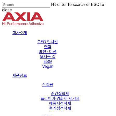
Skip
Hit enter to search or ESC to
to
close
main
Close
content
Search
Menu
회사소개
CEO 인사말
연혁
비전 · 미션
오시는 길
ESG
Vegan
제품정보
산업용
순간접착제
프리이머⋅경화제⋅제거제
에폭시접착제
혐기성접착제