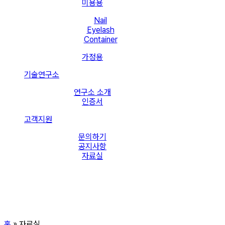
미용용
Nail
Eyelash
Container
가정용
기술연구소
연구소 소개
인증서
고객지원
문의하기
공지사항
자료실
홈
»
자료실