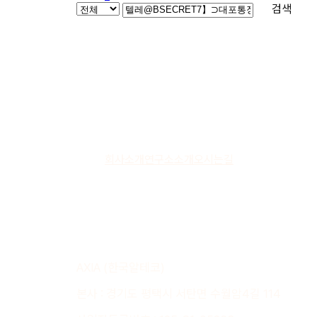
검색
회사소개
연구소소개
오시는길
AXIA (한국알테코)
본사 : 경기도 평택시 서탄면 수월암4길 114