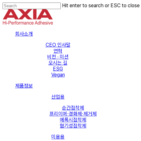
Skip
Hit enter to search or ESC to close
to
Close
main
Search
content
Menu
회사소개
CEO 인사말
연혁
비전 · 미션
오시는 길
ESG
Vegan
제품정보
산업용
순간접착제
프리이머⋅경화제⋅제거제
에폭시접착제
혐기성접착제
미용용