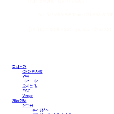
사업자등록번호 : 125-81-05263
Tel : 031-663-8150
Fax : 031-663-8151
E
ⓒ ALTECO KOREA INC. Updated 2025.12.31
Close
Menu
회사소개
CEO 인사말
연혁
비전 · 미션
오시는 길
ESG
Vegan
제품정보
산업용
순간접착제